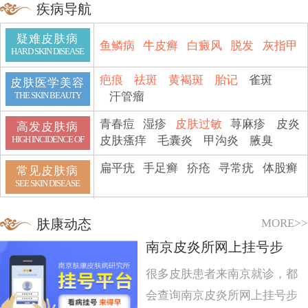
疾病导航
疑难皮肤病
鱼鳞病
牛皮癣
白癜风
脱发
灰指甲
HARD SKIN DISEASE
疤痕
祛斑
黄褐斑
胎记
雀斑
皮肤医学美容
汗管瘤
THE SKIN BEAUTY
青春痘
湿疹
皮肤过敏
荨麻疹
皮炎
高发皮肤病
皮肤瘙痒
毛囊炎
甲沟炎
腋臭
HIGH INCIDENCE OF
扁平疣
手足癣
疥疮
寻常疣
体股癣
常见皮肤病
SEE SKIN DISEASE
MORE>>
肤康动态
南京皮炎所网上挂号步
很多皮肤患者来南京就诊，都
会查询南京皮炎所网上挂号步