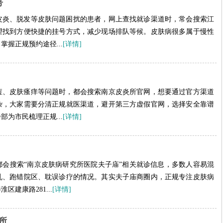
号
皮炎、脱发等皮肤问题困扰的患者，网上查找就诊渠道时，常会搜索江
望找到方便快捷的挂号方式，减少现场排队等候。皮肤病很多属于慢性
握正规预约途径...
[详情]
痘、皮肤瘙痒等问题时，都会搜索南京皮炎所官网，想要通过官方渠道
杂，大家需要分清正规就医渠道，避开第三方虚假官网，选择安全靠谱
为市民梳理正规...
[详情]
会搜索“南京皮肤病研究所医院夫子庙”相关就诊信息，多数人容易混
乱、跑错院区、耽误诊疗的情况。其实夫子庙商圈内，正规专注皮肤病
建康路281...
[详情]
所