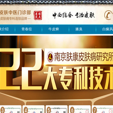
康介绍
青春痘
牛皮癣
腋臭
白癜风