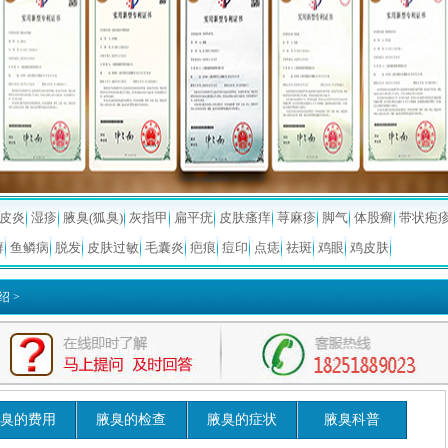
皮炎
湿疹
腋臭(狐臭)
灰指甲
扁平疣
皮肤瘙痒
荨麻疹
脚气
体股癣
带状疱
癣
鱼鳞病
脱发
皮肤过敏
毛囊炎
疤痕
痘印
点痣
祛斑
鸡眼
鸡皮肤
绍
>
臭的费用
腋臭的检查
腋臭的症状
腋臭科普