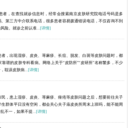
患者，在查找就诊信息时，经常会搜索南京皮肤研究院电话号码是多
码、第三方中介联系电话，很多患者容易拨通错误电话，不仅咨询不到
险。就诊之前认准...
[详情]
患者，出现湿疹、皮炎、荨麻疹、长痘、脱发、白斑等皮肤问题时，都
靠谱的皮肤专科看病。网络上关于“皮防所”“皮研所”名称繁多，不少
耽误皮肤病...
[详情]
市民，患上湿疹、皮炎、荨麻疹、痤疮等皮肤问题之后，想要前往夫子
学生群体平日没有空闲，都会关心夫子庙皮炎所周末上班吗，能不能周
不一，如果不提...
[详情]