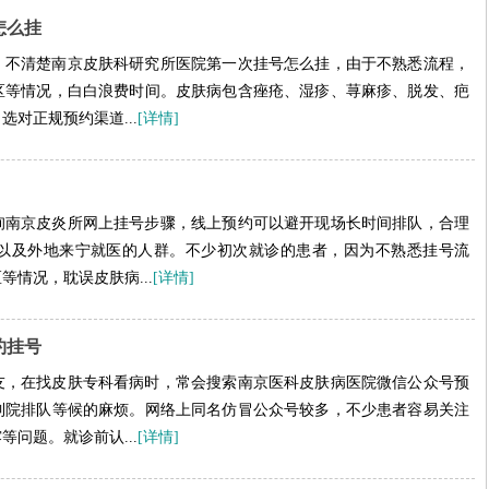
怎么挂
，不清楚南京皮肤科研究所医院第一次挂号怎么挂，由于不熟悉流程，
区等情况，白白浪费时间。皮肤病包含痤疮、湿疹、荨麻疹、脱发、疤
对正规预约渠道...
[详情]
询南京皮炎所网上挂号步骤，线上预约可以避开现场长时间排队，合理
以及外地来宁就医的人群。不少初次就诊的患者，因为不熟悉挂号流
情况，耽误皮肤病...
[详情]
约挂号
友，在找皮肤专科看病时，常会搜索南京医科皮肤病医院微信公众号预
到院排队等候的麻烦。网络上同名仿冒公众号较多，不少患者容易关注
问题。就诊前认...
[详情]