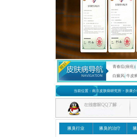
青春痘(痤疮)
白癜风
牛皮
当前位置：
南京皮肤病研究所
>
肤康介
腋臭行业
腋臭的治疗
腋