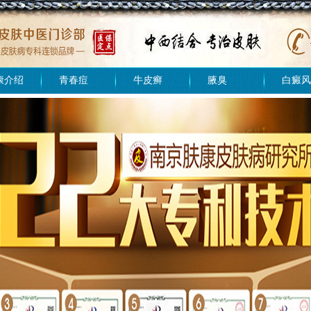
康介绍
青春痘
牛皮癣
腋臭
白癜风