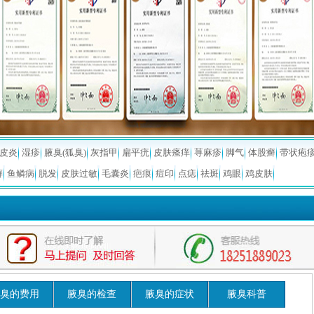
皮炎
湿疹
腋臭(狐臭)
灰指甲
扁平疣
皮肤瘙痒
荨麻疹
脚气
体股癣
带状疱
癣
鱼鳞病
脱发
皮肤过敏
毛囊炎
疤痕
痘印
点痣
祛斑
鸡眼
鸡皮肤
臭的费用
腋臭的检查
腋臭的症状
腋臭科普