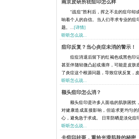
南京皮研所祛痘印怎么样
“战痘”胜利后，挥之不去的痘印却
响着个人的自信。当人们寻求专业的痘印
题。...
[详情]
听听怎么说...
痘印反复？当心炎症未消的警示！
痘痘消退后留下的红褐色或黑色印
甚至伴随轻微凸起或瘙痒，可能是皮肤
了炎症这个根源问题，导致症状反复，皮肤
听听怎么说...
额头痘印怎么消？
额头痘印是许多人面临的肌肤困扰
对健康造成直接影响，但追求更均匀的
心，避免急于求成。 日常防晒是淡化痘印
听听怎么说...
去痘印祛斑，重拾光滑肌肤的秘密