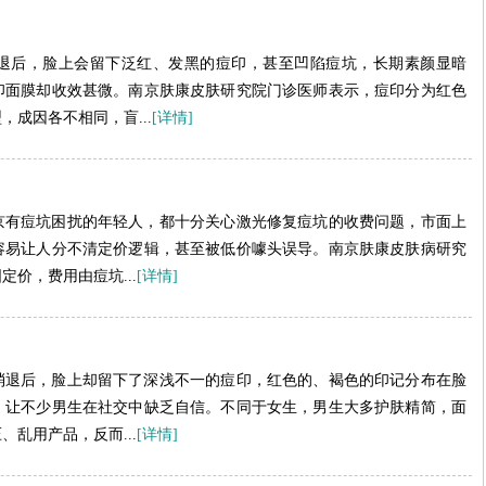
退后，脸上会留下泛红、发黑的痘印，甚至凹陷痘坑，长期素颜显暗
印面膜却收效甚微。南京肤康皮肤研究院门诊医师表示，痘印分为红色
成因各不相同，盲...
[详情]
京有痘坑困扰的年轻人，都十分关心激光修复痘坑的收费问题，市面上
容易让人分不清定价逻辑，甚至被低价噱头误导。南京肤康皮肤病研究
价，费用由痘坑...
[详情]
消退后，脸上却留下了深浅不一的痘印，红色的、褐色的印记分布在脸
，让不少男生在社交中缺乏自信。不同于女生，男生大多护肤精简，面
乱用产品，反而...
[详情]