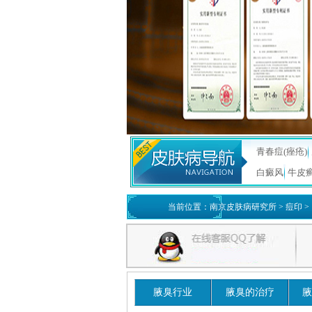
青春痘(痤疮)
白癜风
牛皮
当前位置：
南京皮肤病研究所
>
痘印
>
腋臭行业
腋臭的治疗
腋