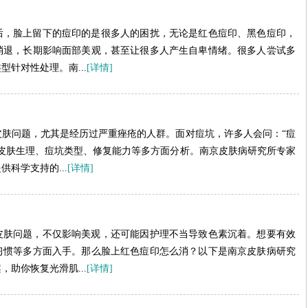
后，脸上留下的痘印的是很多人的困扰，无论是红色痘印、黑色痘印，
消退，长期影响面部美观，甚至让很多人产生自卑情绪。很多人尝试多
针对性处理。南...
[详情]
肤问题，尤其是经历过严重痤疮的人群。面对痘坑，许多人会问：“痘
皮肤生理、痘坑类型、修复能力等多方面分析。南京皮肤病研究所专家
科学支持的...
[详情]
皮肤问题，不仅影响美观，还可能因护理不当导致色素沉着。想要有效
习惯等多方面入手。那么脸上红色痘印怎么消？以下是南京皮肤病研究
助你恢复光滑肌...
[详情]