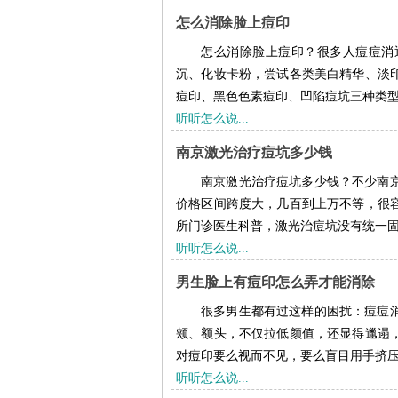
怎么消除脸上痘印
怎么消除脸上痘印？很多人痘痘消
沉、化妆卡粉，尝试各类美白精华、淡
痘印、黑色色素痘印、凹陷痘坑三种类型，
听听怎么说...
南京激光治疗痘坑多少钱
南京激光治疗痘坑多少钱？不少南
价格区间跨度大，几百到上万不等，很
所门诊医生科普，激光治痘坑没有统一固定
听听怎么说...
男生脸上有痘印怎么弄才能消除
很多男生都有过这样的困扰：痘痘
颊、额头，不仅拉低颜值，还显得邋遢
对痘印要么视而不见，要么盲目用手挤压、
听听怎么说...