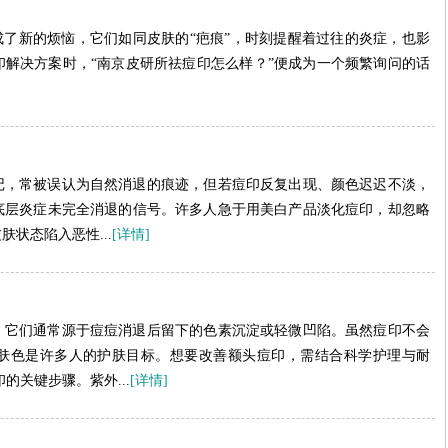
成了新的烦恼，它们如同皮肤的“疤痕”，时刻提醒着过往的炎症，也影
解决方案时，“南京皮研所祛痘印怎么样？”便成为一个频繁询问的话
记，常被误认为自然消退的痕迹，但若痘印反复出现、颜色迟迟不淡，
底层炎症未完全消退的信号。许多人急于用美白产品淡化痘印，却忽略
状态陷入恶性...
[详情]
，它们通常源于痘痘消退后留下的色素沉淀或轻微凹陷。虽然痘印不会
肤色是许多人的护肤目标。想要改善额头痘印，需结合科学护理与耐
的关键步骤。紫外...
[详情]