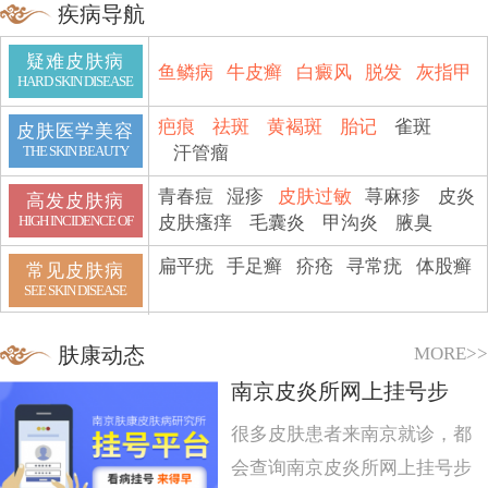
疾病导航
疑难皮肤病
鱼鳞病
牛皮癣
白癜风
脱发
灰指甲
HARD SKIN DISEASE
疤痕
祛斑
黄褐斑
胎记
雀斑
皮肤医学美容
汗管瘤
THE SKIN BEAUTY
青春痘
湿疹
皮肤过敏
荨麻疹
皮炎
高发皮肤病
皮肤瘙痒
毛囊炎
甲沟炎
腋臭
HIGH INCIDENCE OF
扁平疣
手足癣
疥疮
寻常疣
体股癣
常见皮肤病
SEE SKIN DISEASE
MORE>>
肤康动态
南京皮炎所网上挂号步
很多皮肤患者来南京就诊，都
会查询南京皮炎所网上挂号步