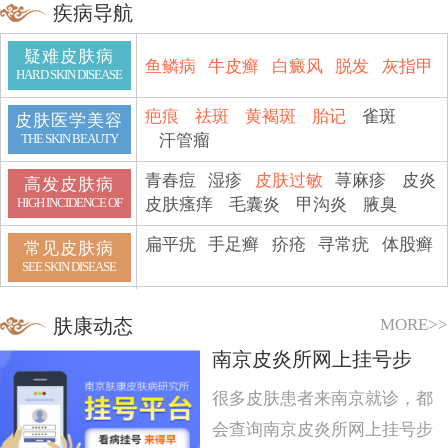
疾病导航
疑难皮肤病
鱼鳞病
牛皮癣
白癜风
脱发
灰指甲
HARD SKIN DISEASE
疤痕
祛斑
黄褐斑
胎记
雀斑
皮肤医学美容
汗管瘤
THE SKIN BEAUTY
青春痘
湿疹
皮肤过敏
荨麻疹
皮炎
高发皮肤病
皮肤瘙痒
毛囊炎
甲沟炎
腋臭
HIGH INCIDENCE OF
扁平疣
手足癣
疥疮
寻常疣
体股癣
常见皮肤病
SEE SKIN DISEASE
MORE>>
肤康动态
南京皮炎所网上挂号步
很多皮肤患者来南京就诊，都
会查询南京皮炎所网上挂号步