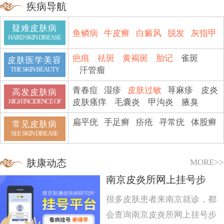
疾病导航
疑难皮肤病
鱼鳞病
牛皮癣
白癜风
脱发
灰指甲
HARD SKIN DISEASE
疤痕
祛斑
黄褐斑
胎记
雀斑
皮肤医学美容
汗管瘤
THE SKIN BEAUTY
青春痘
湿疹
皮肤过敏
荨麻疹
皮炎
高发皮肤病
皮肤瘙痒
毛囊炎
甲沟炎
腋臭
HIGH INCIDENCE OF
扁平疣
手足癣
疥疮
寻常疣
体股癣
常见皮肤病
SEE SKIN DISEASE
MORE>>
肤康动态
南京皮炎所网上挂号步
很多皮肤患者来南京就诊，都
会查询南京皮炎所网上挂号步