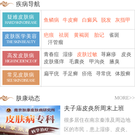
疾病导航
疑难皮肤病
鱼鳞病
牛皮癣
白癜风
脱发
灰指甲
HARD SKIN DISEASE
疤痕
祛斑
黄褐斑
胎记
雀斑
皮肤医学美容
汗管瘤
THE SKIN BEAUTY
青春痘
湿疹
皮肤过敏
荨麻疹
皮炎
高发皮肤病
皮肤瘙痒
毛囊炎
甲沟炎
腋臭
HIGH INCIDENCE OF
扁平疣
手足癣
疥疮
寻常疣
体股癣
常见皮肤病
SEE SKIN DISEASE
MORE>>
肤康动态
夫子庙皮炎所周末上班
很多居住在南京秦淮及周边地
区的市民，患上湿疹、皮炎、