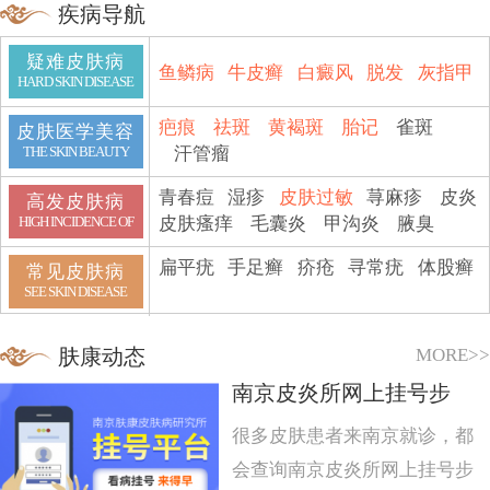
疾病导航
疑难皮肤病
鱼鳞病
牛皮癣
白癜风
脱发
灰指甲
HARD SKIN DISEASE
疤痕
祛斑
黄褐斑
胎记
雀斑
皮肤医学美容
汗管瘤
THE SKIN BEAUTY
青春痘
湿疹
皮肤过敏
荨麻疹
皮炎
高发皮肤病
皮肤瘙痒
毛囊炎
甲沟炎
腋臭
HIGH INCIDENCE OF
扁平疣
手足癣
疥疮
寻常疣
体股癣
常见皮肤病
SEE SKIN DISEASE
MORE>>
肤康动态
南京皮炎所网上挂号步
很多皮肤患者来南京就诊，都
会查询南京皮炎所网上挂号步