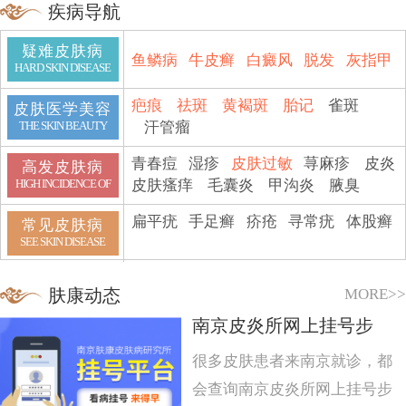
疾病导航
疑难皮肤病
鱼鳞病
牛皮癣
白癜风
脱发
灰指甲
HARD SKIN DISEASE
疤痕
祛斑
黄褐斑
胎记
雀斑
皮肤医学美容
汗管瘤
THE SKIN BEAUTY
青春痘
湿疹
皮肤过敏
荨麻疹
皮炎
高发皮肤病
皮肤瘙痒
毛囊炎
甲沟炎
腋臭
HIGH INCIDENCE OF
扁平疣
手足癣
疥疮
寻常疣
体股癣
常见皮肤病
SEE SKIN DISEASE
MORE>>
肤康动态
南京皮炎所网上挂号步
很多皮肤患者来南京就诊，都
会查询南京皮炎所网上挂号步