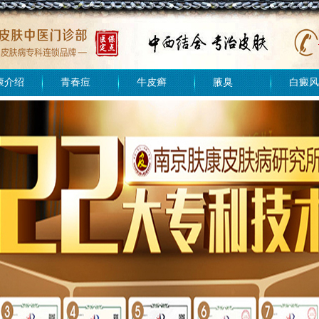
康介绍
青春痘
牛皮癣
腋臭
白癜风