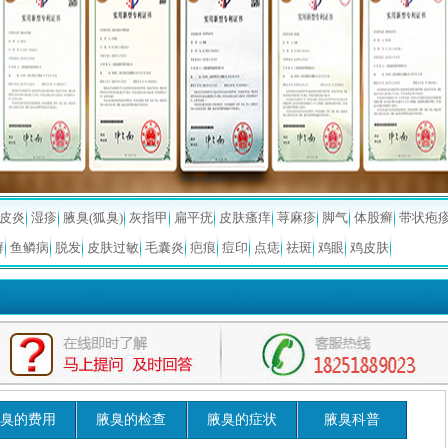
皮炎
湿疹
腋臭(狐臭)
灰指甲
扁平疣
皮肤瘙痒
荨麻疹
脚气
体股癣
带状疱
癣
鱼鳞病
脱发
皮肤过敏
毛囊炎
疤痕
痘印
点痣
祛斑
鸡眼
鸡皮肤
臭的费用
腋臭的检查
腋臭的症状
腋臭科普