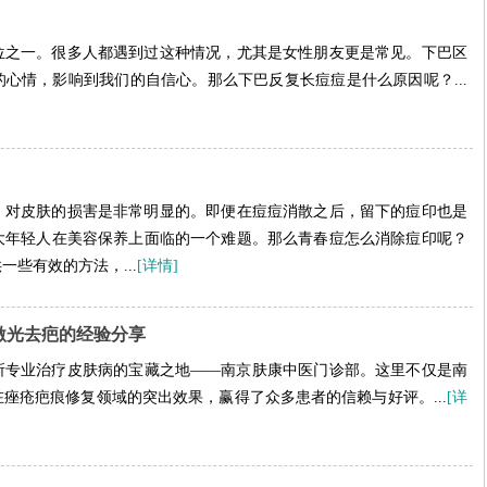
位之一。很多人都遇到过这种情况，尤其是女性朋友更是常见。下巴区
心情，影响到我们的自信心。那么下巴反复长痘痘是什么原因呢？...
，对皮肤的损害是非常明显的。即便在痘痘消散之后，留下的痘印也是
大年轻人在美容保养上面临的一个难题。那么青春痘怎么消除痘印呢？
些有效的方法，...
[详情]
激光去疤的经验分享
所专业治疗皮肤病的宝藏之地——南京肤康中医门诊部。这里不仅是南
痤疮疤痕修复领域的突出效果，赢得了众多患者的信赖与好评。...
[详