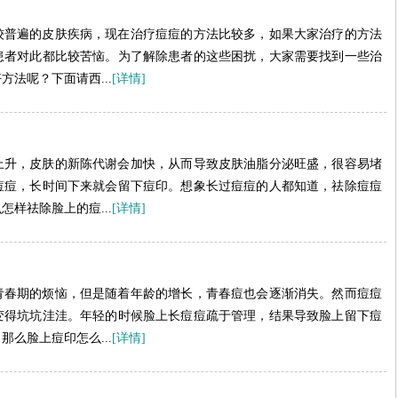
较普遍的皮肤疾病，现在治疗痘痘的方法比较多，如果大家治疗的方法
患者对此都比较苦恼。为了解除患者的这些困扰，大家需要找到一些治
法呢？下面请西...
[详情]
上升，皮肤的新陈代谢会加快，从而导致皮肤油脂分泌旺盛，很容易堵
痘痘，长时间下来就会留下痘印。想象长过痘痘的人都知道，祛除痘痘
样祛除脸上的痘...
[详情]
青春期的烦恼，但是随着年龄的增长，青春痘也会逐渐消失。然而痘痘
变得坑坑洼洼。年轻的时候脸上长痘痘疏于管理，结果导致脸上留下痘
么脸上痘印怎么...
[详情]