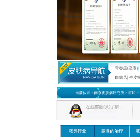
青春痘(痤疮)
白癜风
牛皮
当前位置：
南京皮肤病研究所
>
痘印
>
腋臭行业
腋臭的治疗
腋