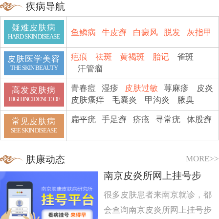
疾病导航
疑难皮肤病
鱼鳞病
牛皮癣
白癜风
脱发
灰指甲
HARD SKIN DISEASE
疤痕
祛斑
黄褐斑
胎记
雀斑
皮肤医学美容
汗管瘤
THE SKIN BEAUTY
青春痘
湿疹
皮肤过敏
荨麻疹
皮炎
高发皮肤病
皮肤瘙痒
毛囊炎
甲沟炎
腋臭
HIGH INCIDENCE OF
扁平疣
手足癣
疥疮
寻常疣
体股癣
常见皮肤病
SEE SKIN DISEASE
MORE>>
肤康动态
南京皮炎所网上挂号步
很多皮肤患者来南京就诊，都
会查询南京皮炎所网上挂号步