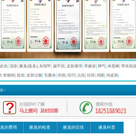
皮炎
湿疹
腋臭(狐臭)
灰指甲
扁平疣
皮肤瘙痒
荨麻疹
脚气
体股癣
带状疱
癣
鱼鳞病
脱发
皮肤过敏
毛囊炎
疤痕
痘印
点痣
祛斑
鸡眼
鸡皮肤
绍
>
臭的费用
腋臭的检查
腋臭的症状
腋臭科普