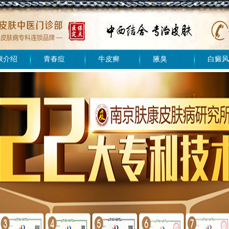
康介绍
青春痘
牛皮癣
腋臭
白癜风