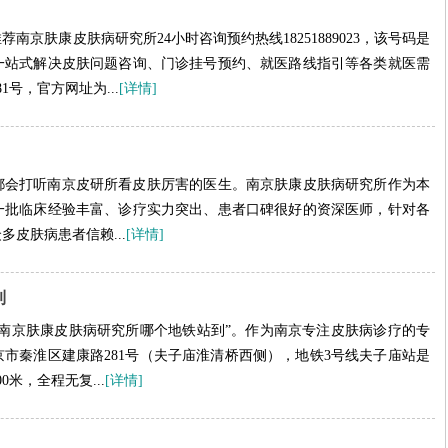
京肤康皮肤病研究所24小时咨询预约热线18251889023，该号码是
一站式解决皮肤问题咨询、门诊挂号预约、就医路线指引等各类就医需
号，官方网址为...
[详情]
都会打听南京皮研所看皮肤厉害的医生。南京肤康皮肤病研究所作为本
一批临床经验丰富、诊疗实力突出、患者口碑很好的资深医师，针对各
皮肤病患者信赖...
[详情]
到
南京肤康皮肤病研究所哪个地铁站到”。作为南京专注皮肤病诊疗的专
市秦淮区建康路281号（夫子庙淮清桥西侧），地铁3号线夫子庙站是
米，全程无复...
[详情]