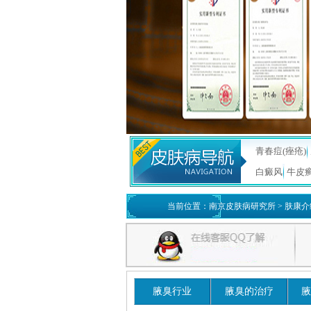
青春痘(痤疮)
白癜风
牛皮
当前位置：
南京皮肤病研究所
>
肤康介
腋臭行业
腋臭的治疗
腋