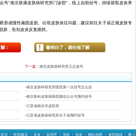
众号“南京肤康皮肤病研究所门诊部”，线上自助挂号，持续获取皮炎养
形成慢性顽固皮损。出现皮肤炎症问题，建议前往夫子庙正规皮肤专
肌肤，告别皮炎反复困扰。
下一篇：
南京皮肤病研究所几点放号
·
南京皮肤科研究所医院第一次挂号怎么挂
·
南京医科皮肤病医院微信公众号预约挂号
·
江苏省南京市皮防所
·
江苏省皮肤病研究所夫子庙预约挂号
站首页
|
医院概况
|
皮炎
|
灰指甲
|
湿疹
|
脱发
|
网站地图
|
来院路线
|
网上