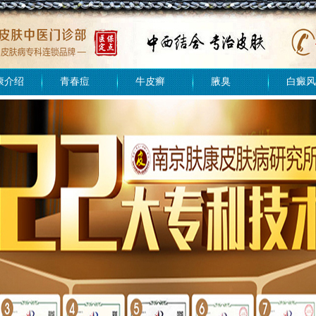
康介绍
青春痘
牛皮癣
腋臭
白癜风