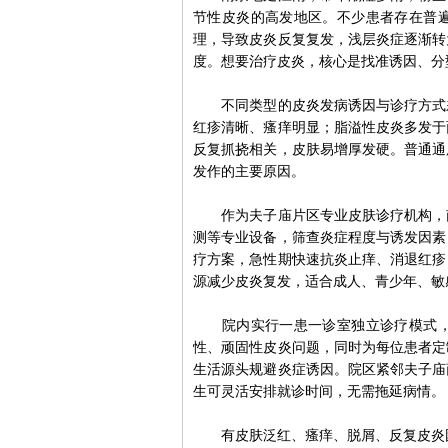
节性皮炎的高发地区。不少患者存在普
理，导致皮炎反复复发，浅层炎症逐渐转
度。想要治疗皮炎，核心是找准诱因、分
不同类型的皮炎发病诱因与诊疗方式差
红疹清晰、瘙痒明显；脂溢性皮炎多发于
反复抓挠相关，皮肤易增厚发硬。普通通
发作的主要原因。
作为夫子庙片区专业皮肤诊疗机构，南
测等专业设备，筛查炎症程度与诱发因素
疗方案，急性期快速抗炎止痒、消退红疹
源减少皮炎复发，适合成人、青少年、敏
院内实行一患一诊室独立诊疗模式，严
性、顽固性皮炎问题，同时为每位患者定
生活源头规避炎症诱因。院区紧邻夫子庙
生可灵活安排就诊时间，无需拖延病情。
有皮肤泛红、瘙痒、脱屑、反复皮炎困扰的市