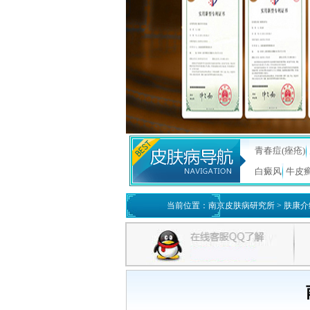
青春痘(痤疮)
白癜风
牛皮
当前位置：
南京皮肤病研究所
>
肤康介