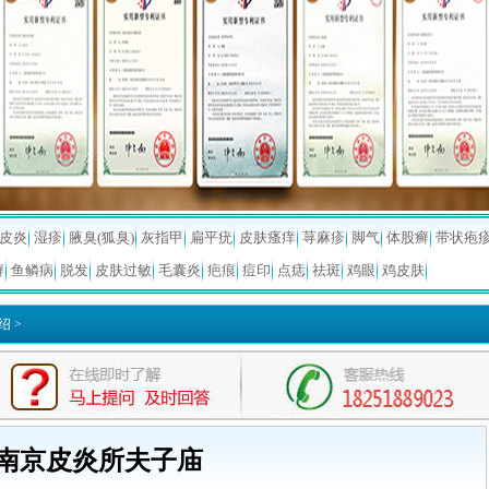
皮炎
湿疹
腋臭(狐臭)
灰指甲
扁平疣
皮肤瘙痒
荨麻疹
脚气
体股癣
带状疱
癣
鱼鳞病
脱发
皮肤过敏
毛囊炎
疤痕
痘印
点痣
祛斑
鸡眼
鸡皮肤
绍
>
南京皮炎所夫子庙