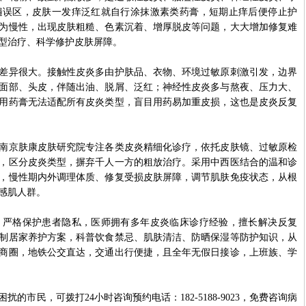
遍误区，皮肤一发痒泛红就自行涂抹激素类药膏，短期止痒后便停止护
为慢性，出现皮肤粗糙、色素沉着、增厚脱皮等问题，大大增加修复难
型治疗、科学修护皮肤屏障。
异很大。接触性皮炎多由护肤品、衣物、环境过敏原刺激引发，边界
面部、头皮，伴随出油、脱屑、泛红；神经性皮炎多与熬夜、压力大、
用药膏无法适配所有皮炎类型，盲目用药易加重皮损，这也是皮炎反复
京肤康皮肤研究院专注各类皮炎精细化诊疗，依托皮肤镜、过敏原检
，区分皮炎类型，摒弃千人一方的粗放治疗。采用中西医结合的温和诊
，慢性期内外调理体质、修复受损皮肤屏障，调节肌肤免疫状态，从根
感肌人群。
格保护患者隐私，医师拥有多年皮炎临床诊疗经验，擅长解决反复
制居家养护方案，科普饮食禁忌、肌肤清洁、防晒保湿等防护知识，从
商圈，地铁公交直达，交通出行便捷，且全年无假日接诊，上班族、学
民，可拨打24小时咨询预约电话：182-5188-9023，免费咨询病