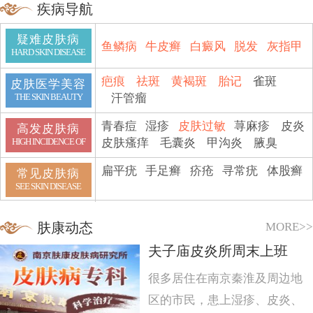
疾病导航
疑难皮肤病
鱼鳞病
牛皮癣
白癜风
脱发
灰指甲
HARD SKIN DISEASE
疤痕
祛斑
黄褐斑
胎记
雀斑
皮肤医学美容
汗管瘤
THE SKIN BEAUTY
青春痘
湿疹
皮肤过敏
荨麻疹
皮炎
高发皮肤病
皮肤瘙痒
毛囊炎
甲沟炎
腋臭
HIGH INCIDENCE OF
扁平疣
手足癣
疥疮
寻常疣
体股癣
常见皮肤病
SEE SKIN DISEASE
MORE>>
肤康动态
夫子庙皮炎所周末上班
很多居住在南京秦淮及周边地
区的市民，患上湿疹、皮炎、