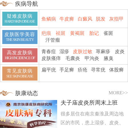
疾病导航
疑难皮肤病
鱼鳞病
牛皮癣
白癜风
脱发
灰指甲
HARD SKIN DISEASE
疤痕
祛斑
黄褐斑
胎记
雀斑
皮肤医学美容
汗管瘤
THE SKIN BEAUTY
青春痘
湿疹
皮肤过敏
荨麻疹
皮炎
高发皮肤病
皮肤瘙痒
毛囊炎
甲沟炎
腋臭
HIGH INCIDENCE OF
扁平疣
手足癣
疥疮
寻常疣
体股癣
常见皮肤病
SEE SKIN DISEASE
MORE>>
肤康动态
夫子庙皮炎所周末上班
很多居住在南京秦淮及周边地
区的市民，患上湿疹、皮炎、