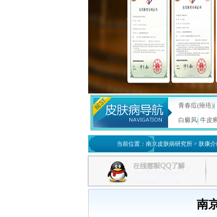
青春痘(痤疮)
白癜风
牛皮
当前位置：
南京皮肤病研究所
>
肤康介
南