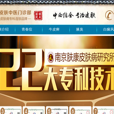
康介绍
青春痘
牛皮癣
腋臭
白癜风