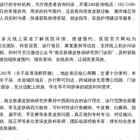
专科机构，为方便患者咨询问诊，开通24H咨询电话：182-5188-
工作日的常规咨询、周末的挂号预约，还是夜间突发皮肤过敏、瘙痒难忍等
人员实时沟通，快速获取病情答疑、就诊指导、应急护理建议等服务，
元线上渠道了解医院详情、便捷预约。医院官方网站为
m/，官网清晰展示医生团队、科室设置、诊疗项目、康复案例等信息，支持线上初步问诊
程。同时可关注微信公众号“南京肤康皮肤病研究所门诊部”，及时获取
微信端快速预约、报告查询、在线咨询，让就医更高效。
81号（夫子庙淮清桥西侧），地处南京核心商圈，交通十分便利，本
夫子庙、水游城区域后，步行即可到达，跨城就诊无需费心找路。门诊
年无假日接诊，充分适配上班族、学生等不同群体的就医时间需求。
南京肤康皮肤病研究所秉持中西医结合的诊疗理念，诊疗范围全面覆
病、常见皮肤病四大板块，可针对性诊疗鱼鳞病、牛皮癣、白癜风、脱
疹、扁平疣、手足癣等各类皮肤问题，真正做到专科专治、对症施治。
娟、陈正琴等多位资深皮肤科医师，团队临床经验丰富，擅长结合患者
皮肤顽疾。