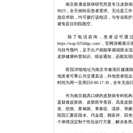
南京肤康皮肤病研究所是专注皮肤病诊疗的
9023，全天候响应患者需求。无论是
急症求助，均可拨打该电话，与专业医护
避免盲目到院跑空。
除了电话咨询，患者还可通过多
https://wap.025ddgc.co
与挂号预约，足不出户就能掌握就医全流
皮肤健康科普知识、就诊通知，还能实现
医院详细地址为南京市秦淮区建康路2
地患者可乘公共交通直达，外地患者抵达
时间为周一至周日8:00-17:30，全
作为南京颇具口碑的皮肤病专科机构，
盖疑难皮肤病、皮肤医学美容、高发皮肤
发、疤痕、黄褐斑、青春痘、湿疹、荨麻
医院汇聚苏国水、代金霞、顾富祥、田杏
个体情况定制个性化诊疗方案，解决各类