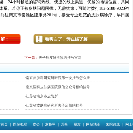
，24小时畅通的咨询热线、便捷的线上渠道、优越的地理位置，共同
。若你正被皮肤问题困扰，无需犹豫，可随时拨打182-5188-9023咨
前往南京市秦淮区建康路281号，接受专业规范的皮肤病诊疗，早日摆
下一篇：
夫子庙皮研所预约挂号官网
·
南京皮肤科研究所医院第一次挂号怎么挂
·
南京医科皮肤病医院微信公众号预约挂号
·
江苏省南京市皮防所
·
江苏省皮肤病研究所夫子庙预约挂号
站首页
|
医院概况
|
皮炎
|
灰指甲
|
湿疹
|
脱发
|
网站地图
|
来院路线
|
网上