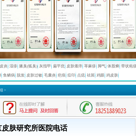
皮炎
湿疹
腋臭(狐臭)
灰指甲
扁平疣
皮肤瘙痒
荨麻疹
脚气
体股癣
带状疱
癣
鱼鳞病
脱发
皮肤过敏
毛囊炎
疤痕
痘印
点痣
祛斑
鸡眼
鸡皮肤
绍
>
京皮肤研究所医院电话