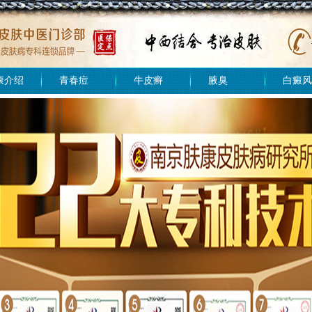
康介绍
青春痘
牛皮癣
腋臭
白癜风