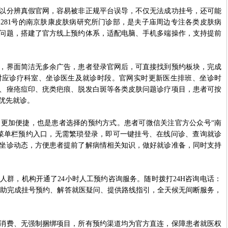
分辨真假官网，容易被非正规平台误导，不仅无法成功挂号，还可能
281号的南京肤康皮肤病研究所门诊部，是夫子庙周边专注各类皮肤病
问题，搭建了官方线上预约体系，适配电脑、手机多端操作，支持提前
界面简洁无多余广告，患者登录官网后，可直接找到预约板块，完成
对应诊疗科室、坐诊医生及就诊时段。官网实时更新医生排班、坐诊时
、痤疮痘印、疣类疤痕、脱发白斑等各类皮肤问题诊疗项目，患者可按
优先就诊。
加便捷，也是患者选择的预约方式。患者可微信关注官方公众号“南
菜单栏预约入口，无需繁琐登录，即可一键挂号、在线问诊、查询就诊
坐诊动态，方便患者提前了解病情相关知识，做好就诊准备，同时支持
，机构开通了24小时人工预约咨询服务。随时拨打24H咨询电话：
服一对一协助完成挂号预约、解答就医疑问、提供路线指引，全天候无间断服务，
费、无强制捆绑项目，所有预约渠道均为官方直连，保障患者就医权