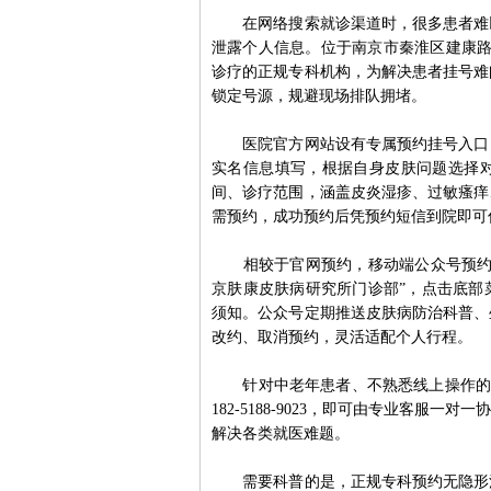
在网络搜索就诊渠道时，很多患者难以
泄露个人信息。位于南京市秦淮区建康路
诊疗的正规专科机构，为解决患者挂号难
锁定号源，规避现场排队拥堵。
医院官方网站设有专属预约挂号入口，
实名信息填写，根据自身皮肤问题选择
间、诊疗范围，涵盖皮炎湿疹、过敏瘙痒
需预约，成功预约后凭预约短信到院即可
相较于官网预约，移动端公众号预约更
京肤康皮肤病研究所门诊部”，点击底部
须知。公众号定期推送皮肤病防治科普、
改约、取消预约，灵活适配个人行程。
针对中老年患者、不熟悉线上操作的人群
182-5188-9023，即可由专业客
解决各类就医难题。
需要科普的是，正规专科预约无隐形消