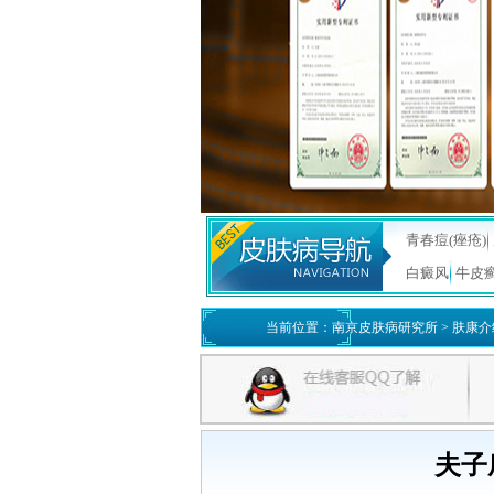
青春痘(痤疮)
白癜风
牛皮
当前位置：
南京皮肤病研究所
>
肤康介
夫子