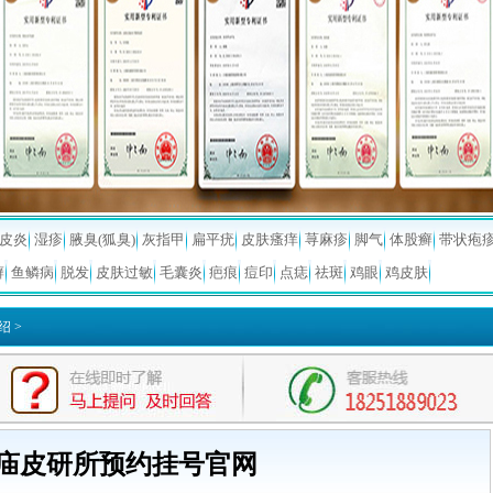
皮炎
湿疹
腋臭(狐臭)
灰指甲
扁平疣
皮肤瘙痒
荨麻疹
脚气
体股癣
带状疱
癣
鱼鳞病
脱发
皮肤过敏
毛囊炎
疤痕
痘印
点痣
祛斑
鸡眼
鸡皮肤
绍
>
庙皮研所预约挂号官网