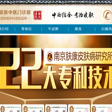
康介绍
青春痘
牛皮癣
腋臭
白癜风