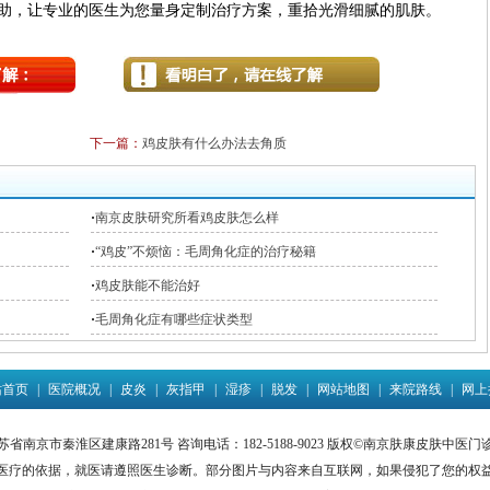
助，让专业的医生为您量身定制治疗方案，重拾光滑细腻的肌肤。
下一篇：
鸡皮肤有什么办法去角质
·
南京皮肤研究所看鸡皮肤怎么样
·
“鸡皮”不烦恼：毛周角化症的治疗秘籍
·
鸡皮肤能不能治好
·
毛周角化症有哪些症状类型
站首页
|
医院概况
|
皮炎
|
灰指甲
|
湿疹
|
脱发
|
网站地图
|
来院路线
|
网上
省南京市秦淮区建康路281号 咨询电话：182-5188-9023 版权©南京肤康皮肤中医
医疗的依据，就医请遵照医生诊断。部分图片与内容来自互联网，如果侵犯了您的权