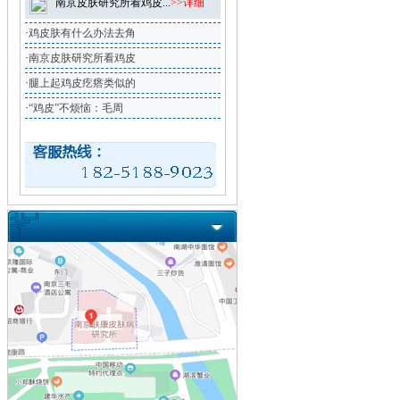
南京皮肤研究所看鸡皮...
>>详细
·
鸡皮肤有什么办法去角
·
南京皮肤研究所看鸡皮
·
腿上起鸡皮疙瘩类似的
·
“鸡皮”不烦恼：毛周