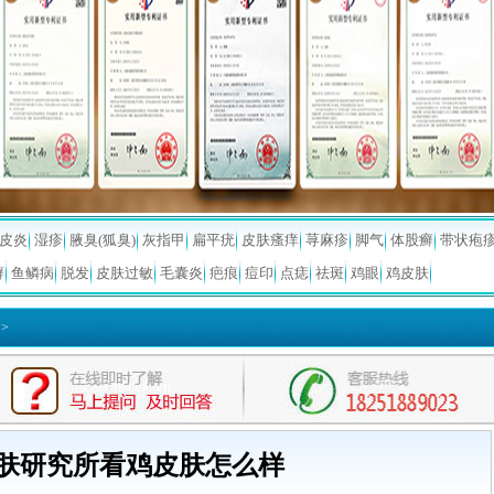
皮炎
湿疹
腋臭(狐臭)
灰指甲
扁平疣
皮肤瘙痒
荨麻疹
脚气
体股癣
带状疱
癣
鱼鳞病
脱发
皮肤过敏
毛囊炎
疤痕
痘印
点痣
祛斑
鸡眼
鸡皮肤
>
肤研究所看鸡皮肤怎么样