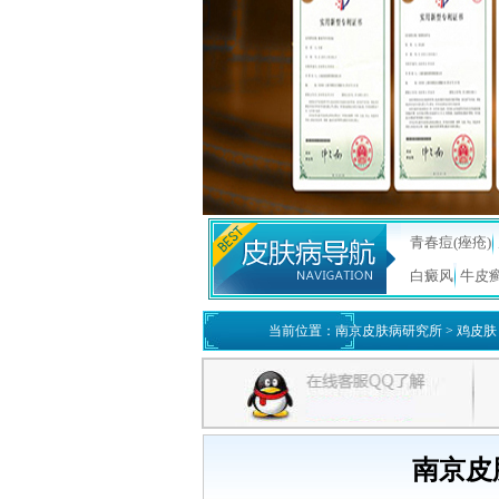
青春痘(痤疮)
白癜风
牛皮
当前位置：
南京皮肤病研究所
>
鸡皮肤
南京皮