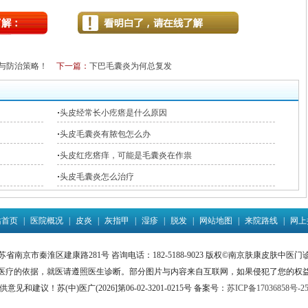
与防治策略！
下一篇：
下巴毛囊炎为何总复发
·
头皮经常长小疙瘩是什么原因
·
头皮毛囊炎有脓包怎么办
·
头皮红疙瘩痒，可能是毛囊炎在作祟
·
头皮毛囊炎怎么治疗
站首页
|
医院概况
|
皮炎
|
灰指甲
|
湿疹
|
脱发
|
网站地图
|
来院路线
|
网上
省南京市秦淮区建康路281号 咨询电话：182-5188-9023 版权©南京肤康皮肤中医
医疗的依据，就医请遵照医生诊断。部分图片与内容来自互联网，如果侵犯了您的权
供意见和建议！苏(中)医广(2026]第06-02-3201-0215号 备案号：
苏ICP备17036858号-2