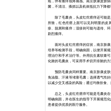
疱，伴有瘙痒或疼痛感。南京肤康皮肤病
菌，不清洁、搔抓以及机体抵抗力下降都
除了毛囊炎，头皮红疙瘩痒还可能是其
所致，红色疙瘩上面可以见到明显的皮
疹、脱屑和瘙痒；湿疹则可能与遗传、环
剧烈瘙痒。
面对头皮红疙瘩痒的症状，南京肤康皮
培养等检测手段，明确病因，以便开展规
理治疗和手术治疗等。外用抗生素软膏可
化脓的毛囊炎，可采用手术切开排脓的方
预防毛囊炎同样重要。南京肤康皮肤病
免油脂、汗液等堵塞毛囊；选择透气性好
以减少交叉感染的风险；通过均衡饮食、
总之，头皮红疙瘩痒可能是毛囊炎在作
明确病因，并在医生的指导下开展规范化
患者提供优质的医疗服务。