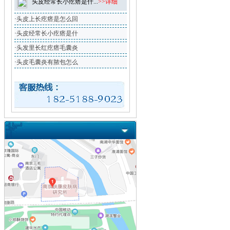
头皮经常长小疙瘩是什...
>>详细
·
头皮上长疙瘩是怎么回
·
头皮经常长小疙瘩是什
·
头发里长红疙瘩毛囊炎
·
头皮毛囊炎有脓包怎么