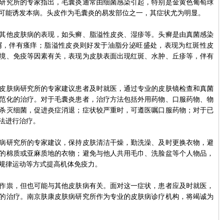
研究所的专家指出，毛囊炎通常由细菌感染引起，特别是金黄色葡萄球
可能诱发本病。头皮作为毛囊炎的易发部位之一，其症状尤为明显。
他皮肤病的表现，如头癣、脂溢性皮炎、湿疹等。头癣是由真菌感染
屑，伴有瘙痒；脂溢性皮炎则好发于油脂分泌旺盛处，表现为红斑性皮
境、免疫等因素有关，表现为皮肤表面出现红斑、水肿、丘疹等，伴有
肤病研究所的专家建议患者及时就医，通过专业的皮肤镜检查和真菌
范化的治疗。对于毛囊炎患者，治疗方法包括外用药物、口服药物、物
杀灭细菌，促进炎症消退；症状较严重时，可遵医嘱口服药物；对于已
法进行治疗。
研究所的专家建议，保持皮肤清洁干燥，勤洗澡、及时更换衣物，避
的棉质或亚麻质地的衣物；避免与他人共用毛巾、洗脸盆等个人物品，
规律运动等方式提高机体免疫力。
祟，但也可能与其他皮肤病有关。面对这一症状，患者应及时就医，
的治疗。南京肤康皮肤病研究所作为专业的皮肤病诊疗机构，将竭诚为