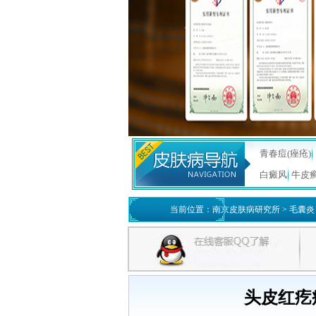
青春痘(痤疮)
白癜风
牛皮
当前位置：
南京皮肤病研究所
>
毛囊炎
头皮红疙