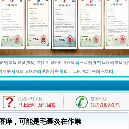
皮炎
湿疹
腋臭(狐臭)
灰指甲
扁平疣
皮肤瘙痒
荨麻疹
脚气
体股癣
带状疱
癣
鱼鳞病
脱发
皮肤过敏
毛囊炎
疤痕
痘印
点痣
祛斑
鸡眼
鸡皮肤
>
瘩痒，可能是毛囊炎在作祟