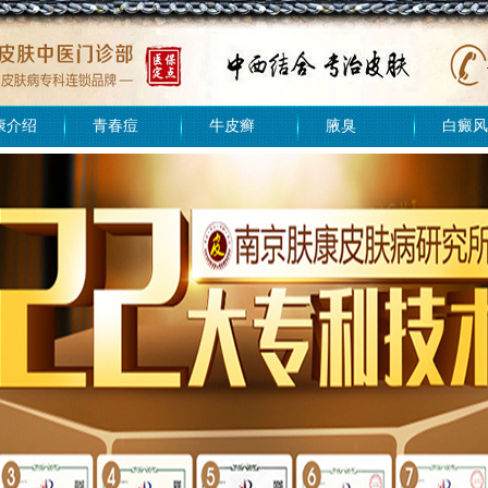
康介绍
青春痘
牛皮癣
腋臭
白癜风