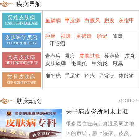
疾病导航
疑难皮肤病
鱼鳞病
牛皮癣
白癜风
脱发
灰指甲
HARD SKIN DISEASE
疤痕
祛斑
黄褐斑
胎记
雀斑
皮肤医学美容
汗管瘤
THE SKIN BEAUTY
青春痘
湿疹
皮肤过敏
荨麻疹
皮炎
高发皮肤病
皮肤瘙痒
毛囊炎
甲沟炎
腋臭
HIGH INCIDENCE OF
扁平疣
手足癣
疥疮
寻常疣
体股癣
常见皮肤病
SEE SKIN DISEASE
MORE>>
肤康动态
夫子庙皮炎所周末上班
很多居住在南京秦淮及周边地
区的市民，患上湿疹、皮炎、