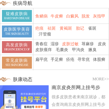
疾病导航
疑难皮肤病
鱼鳞病
牛皮癣
白癜风
脱发
灰指甲
HARD SKIN DISEASE
疤痕
祛斑
黄褐斑
胎记
雀斑
皮肤医学美容
汗管瘤
THE SKIN BEAUTY
青春痘
湿疹
皮肤过敏
荨麻疹
皮炎
高发皮肤病
皮肤瘙痒
毛囊炎
甲沟炎
腋臭
HIGH INCIDENCE OF
扁平疣
手足癣
疥疮
寻常疣
体股癣
常见皮肤病
SEE SKIN DISEASE
MORE>>
肤康动态
南京皮炎所网上挂号步
很多皮肤患者来南京就诊，都
会查询南京皮炎所网上挂号步