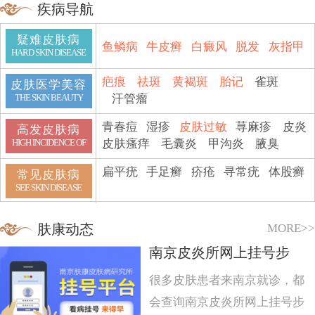
疾病导航
疑难皮肤病
鱼鳞病
牛皮癣
白癜风
脱发
灰指甲
HARD SKIN DISEASE
疤痕
祛斑
黄褐斑
胎记
雀斑
皮肤医学美容
汗管瘤
THE SKIN BEAUTY
青春痘
湿疹
皮肤过敏
荨麻疹
皮炎
高发皮肤病
皮肤瘙痒
毛囊炎
甲沟炎
腋臭
HIGH INCIDENCE OF
扁平疣
手足癣
疥疮
寻常疣
体股癣
常见皮肤病
SEE SKIN DISEASE
MORE>>
肤康动态
南京皮炎所网上挂号步
很多皮肤患者来南京就诊，都
会查询南京皮炎所网上挂号步