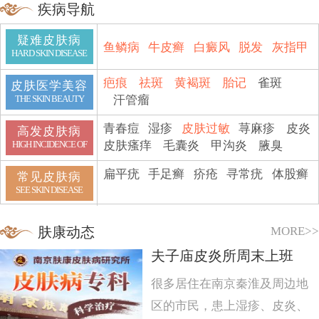
疾病导航
疑难皮肤病
鱼鳞病
牛皮癣
白癜风
脱发
灰指甲
HARD SKIN DISEASE
疤痕
祛斑
黄褐斑
胎记
雀斑
皮肤医学美容
汗管瘤
THE SKIN BEAUTY
青春痘
湿疹
皮肤过敏
荨麻疹
皮炎
高发皮肤病
皮肤瘙痒
毛囊炎
甲沟炎
腋臭
HIGH INCIDENCE OF
扁平疣
手足癣
疥疮
寻常疣
体股癣
常见皮肤病
SEE SKIN DISEASE
MORE>>
肤康动态
夫子庙皮炎所周末上班
很多居住在南京秦淮及周边地
区的市民，患上湿疹、皮炎、