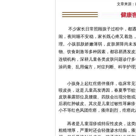
文章来源：南京肤
不少家长日常照顾孩子过程中，都遇到
闹，夜间睡不安稳，家长既心疼又着急
理。小孩肌肤娇嫩薄弱，皮肤屏障尚未
物、饮食刺激等多种因素，都容易诱发皮
连锁机构，深耕儿童各类皮肤问题诊疗多
涂药膏、乱用偏方，对症判断、科学护理
小孩身上起红疙瘩伴瘙痒，临床常见诱
咬皮炎，这是儿童高发诱因，春夏季节蚊
皮肤暴露部位及腰腹、四肢会出现分散或
后易红肿破皮。其次是儿童过敏性荨麻疹
小不等红色风团疙瘩，瘙痒剧烈，疙瘩此
再者是儿童湿疹或特应性皮炎，这类问
粗糙增厚，严重时还会轻微渗水结痂，瘙