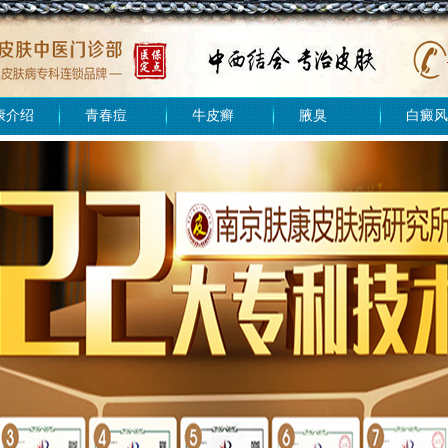
康介绍
青春痘
牛皮癣
腋臭
白癜风