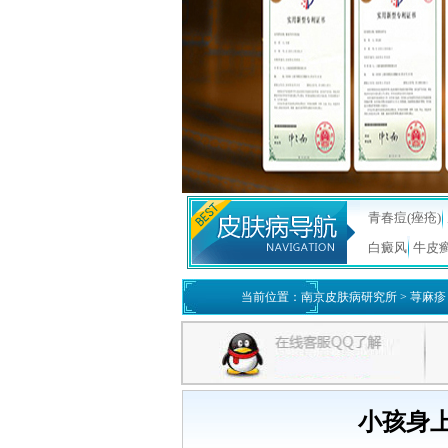
青春痘(痤疮)
白癜风
牛皮
当前位置：
南京皮肤病研究所
>
荨麻疹
小孩身