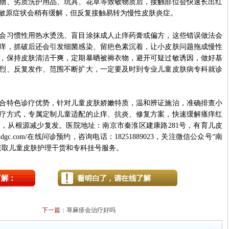
物、劣质洗护用品、玩具、花草等致敏物质后，接触部位会快速长出红
敏原症状会稍有缓解，但反复接触易转为慢性皮肤炎症。
习惯性用热水烫洗、盲目涂抹成人止痒药膏或偏方，这些错误做法会
痒，抓破后还会引发细菌感染、留疤色素沉着，让小皮肤问题拖成慢性
，保持皮肤清洁干爽，定期暴晒被褥衣物，避开可疑过敏诱因，做好基
烈、反复发作、范围不断扩大，一定要及时到专业儿童皮肤病专科就诊
特色诊疗优势，针对儿童皮肤娇嫩特质，温和辨证施治，准确排查小
疗方式，专属定制儿童适配的止痒、抗炎、修复方案，快速缓解瘙痒红
，从根源减少复发。医院地址：南京市秦淮区建康路281号，有育儿皮
5ddgc.com/在线问诊预约，咨询电话：18251889023，关注微信公众号“南
获取儿童皮肤护理干货和专科挂号服务。
下一篇：
荨麻疹会治疗好吗