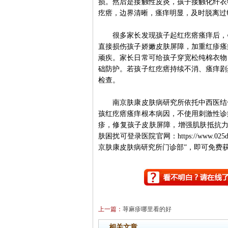
损。然后是接触性皮炎，孩子接触化纤衣
疙瘩，边界清晰，瘙痒明显，及时脱离过
很多家长发现孩子起红疙瘩瘙痒后，会
直接损伤孩子娇嫩皮肤屏障，加重红疹瘙
顽疾。家长日常可给孩子穿宽松纯棉衣物
础防护。若孩子红疙瘩持续不消、瘙痒剧
检查。
南京肤康皮肤病研究所依托中西医结合
孩红疙瘩瘙痒根本病因，不使用刺激性诊
疹，修复孩子皮肤屏障，增强肌肤抵抗力
肤困扰可登录医院官网：https://www.02
京肤康皮肤病研究所门诊部”，即可免费
上一篇：
荨麻疹哪里看的好
相关文章