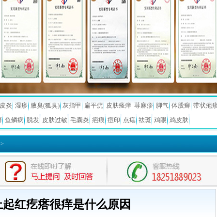
皮炎
湿疹
腋臭(狐臭)
灰指甲
扁平疣
皮肤瘙痒
荨麻疹
脚气
体股癣
带状疱
癣
鱼鳞病
脱发
皮肤过敏
毛囊炎
疤痕
痘印
点痣
祛斑
鸡眼
鸡皮肤
>
上起红疙瘩很痒是什么原因