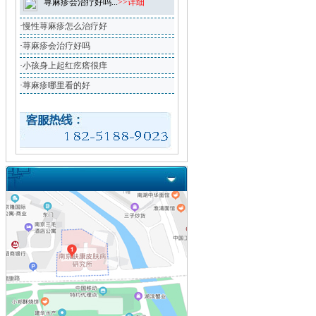
荨麻疹会治疗好吗...
>>详细
·
慢性荨麻疹怎么治疗好
·
荨麻疹会治疗好吗
·
小孩身上起红疙瘩很痒
·
荨麻疹哪里看的好