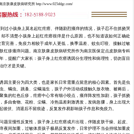
康皮肤病研究所 http://www.025ddgc.com/
过小孩身上莫名起红疙瘩、伴随剧烈瘙痒的情况，孩子忍不住抓挠哭
，却不清楚小孩身上起红疙瘩很痒是什么原因，也不知道该如何正确处
发育完善，免疫力相较于成年人更低，换季温差、蚊虫叮咬、接触过敏
肤红疹瘙痒问题。南京肤康皮肤病研究所作为南京医保定点皮肤病专科
年，提醒广大家长：孩子身上红疙瘩诱因分生理性和病理性，切勿盲目
治疗才是关键。
因主要分为四大类，也是家长日常需重点留意的核心因素。首先是虫
虫、螨虫、跳蚤、尘螨滋生，孩子户外活动或接触久放衣物、被褥后，
聚集的红色丘疹，疙瘩中心常有细小咬点，瘙痒阵发性加剧，孩子抓挠
，多由食物、花粉、尘螨、冷热温差刺激诱发，发病急骤，身上出现大
起彼伏、消退后不留痕迹，反复发作易影响孩子作息和免疫力。
题呈慢性反复性，孩子身上红疙瘩成片出现，伴随皮肤干燥、起皮、
痒夜间加重，过敏体质孩子极易反复发作，日常护理不当会持续加重皮