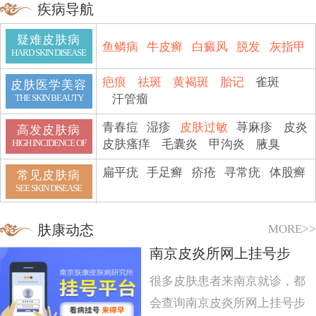
疾病导航
疑难皮肤病
鱼鳞病
牛皮癣
白癜风
脱发
灰指甲
HARD SKIN DISEASE
疤痕
祛斑
黄褐斑
胎记
雀斑
皮肤医学美容
汗管瘤
THE SKIN BEAUTY
青春痘
湿疹
皮肤过敏
荨麻疹
皮炎
高发皮肤病
皮肤瘙痒
毛囊炎
甲沟炎
腋臭
HIGH INCIDENCE OF
扁平疣
手足癣
疥疮
寻常疣
体股癣
常见皮肤病
SEE SKIN DISEASE
MORE>>
肤康动态
南京皮炎所网上挂号步
很多皮肤患者来南京就诊，都
会查询南京皮炎所网上挂号步