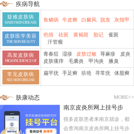
疾病导航
疑难皮肤病
鱼鳞病
牛皮癣
白癜风
脱发
灰指甲
HARD SKIN DISEASE
疤痕
祛斑
黄褐斑
胎记
雀斑
皮肤医学美容
汗管瘤
THE SKIN BEAUTY
青春痘
湿疹
皮肤过敏
荨麻疹
皮炎
高发皮肤病
皮肤瘙痒
毛囊炎
甲沟炎
腋臭
HIGH INCIDENCE OF
扁平疣
手足癣
疥疮
寻常疣
体股癣
常见皮肤病
SEE SKIN DISEASE
MORE>>
肤康动态
南京皮炎所网上挂号步
很多皮肤患者来南京就诊，都
会查询南京皮炎所网上挂号步