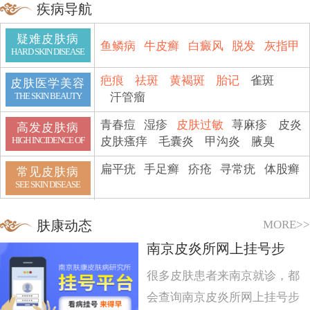
疾病导航
疑难皮肤病
鱼鳞病
牛皮癣
白癜风
脱发
灰指甲
HARD SKIN DISEASE
疤痕
祛斑
黄褐斑
胎记
雀斑
皮肤医学美容
汗管瘤
THE SKIN BEAUTY
青春痘
湿疹
皮肤过敏
荨麻疹
皮炎
高发皮肤病
皮肤瘙痒
毛囊炎
甲沟炎
腋臭
HIGH INCIDENCE OF
扁平疣
手足癣
疥疮
寻常疣
体股癣
常见皮肤病
SEE SKIN DISEASE
MORE>>
肤康动态
南京皮炎所网上挂号步
很多皮肤患者来南京就诊，都
会查询南京皮炎所网上挂号步