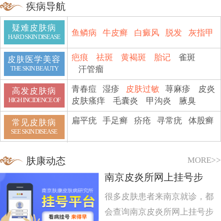
疾病导航
疑难皮肤病
鱼鳞病
牛皮癣
白癜风
脱发
灰指甲
HARD SKIN DISEASE
疤痕
祛斑
黄褐斑
胎记
雀斑
皮肤医学美容
汗管瘤
THE SKIN BEAUTY
青春痘
湿疹
皮肤过敏
荨麻疹
皮炎
高发皮肤病
皮肤瘙痒
毛囊炎
甲沟炎
腋臭
HIGH INCIDENCE OF
扁平疣
手足癣
疥疮
寻常疣
体股癣
常见皮肤病
SEE SKIN DISEASE
MORE>>
肤康动态
南京皮炎所网上挂号步
很多皮肤患者来南京就诊，都
会查询南京皮炎所网上挂号步