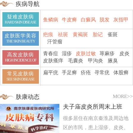
疾病导航
疑难皮肤病
鱼鳞病
牛皮癣
白癜风
脱发
灰指甲
HARD SKIN DISEASE
疤痕
祛斑
黄褐斑
胎记
雀斑
皮肤医学美容
汗管瘤
THE SKIN BEAUTY
青春痘
湿疹
皮肤过敏
荨麻疹
皮炎
高发皮肤病
皮肤瘙痒
毛囊炎
甲沟炎
腋臭
HIGH INCIDENCE OF
扁平疣
手足癣
疥疮
寻常疣
体股癣
常见皮肤病
SEE SKIN DISEASE
MORE>>
肤康动态
夫子庙皮炎所周末上班
很多居住在南京秦淮及周边地
区的市民，患上湿疹、皮炎、