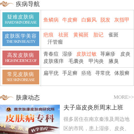
疾病导航
疑难皮肤病
鱼鳞病
牛皮癣
白癜风
脱发
灰指甲
HARD SKIN DISEASE
疤痕
祛斑
黄褐斑
胎记
雀斑
皮肤医学美容
汗管瘤
THE SKIN BEAUTY
青春痘
湿疹
皮肤过敏
荨麻疹
皮炎
高发皮肤病
皮肤瘙痒
毛囊炎
甲沟炎
腋臭
HIGH INCIDENCE OF
扁平疣
手足癣
疥疮
寻常疣
体股癣
常见皮肤病
SEE SKIN DISEASE
MORE>>
肤康动态
夫子庙皮炎所周末上班
很多居住在南京秦淮及周边地
区的市民，患上湿疹、皮炎、