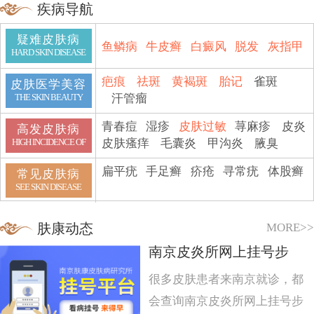
疾病导航
疑难皮肤病
鱼鳞病
牛皮癣
白癜风
脱发
灰指甲
HARD SKIN DISEASE
疤痕
祛斑
黄褐斑
胎记
雀斑
皮肤医学美容
汗管瘤
THE SKIN BEAUTY
青春痘
湿疹
皮肤过敏
荨麻疹
皮炎
高发皮肤病
皮肤瘙痒
毛囊炎
甲沟炎
腋臭
HIGH INCIDENCE OF
扁平疣
手足癣
疥疮
寻常疣
体股癣
常见皮肤病
SEE SKIN DISEASE
MORE>>
肤康动态
南京皮炎所网上挂号步
很多皮肤患者来南京就诊，都
会查询南京皮炎所网上挂号步